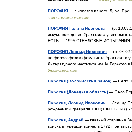
немощном человеке …
Словарь русского арго
ПОРОХНЯ
— сыплется из кого. Диал. Пре
словарь русских поговорок
ПОРОХНЯ Галина Ивановна
— (р. 18.03.
искусствоведения Уральского университет
ЕСТЬ. . . 1995 СТЕНДОВЫЕ ИСПЫТАНИ
ПОРОХНЯ Леонид Иванович
— (р. 04.02.
на философском факультете Уральского ун
Литературного института им. М.Горького
Энциклопедия кино
Порохня (Волочисский район)
— Село П
Порохня (Донецкая область)
— Село Пор
Порохня, Леонид Иванович
— Леонид По
рождения: 4 февраля 1960(1960 02 04) (
Порохня, Андрей
— главный старшина Зап
войска в турецкой войне; в 1772 г. он выст