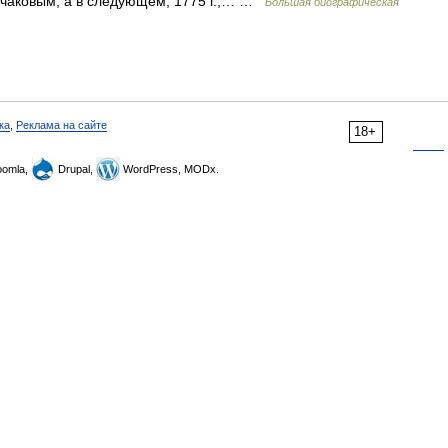
 Очаковым, а в следующем, 1775 г.,… …
Большая биографическая
ка
,
Реклама на сайте
18+
omla,
Drupal,
WordPress, MODx.