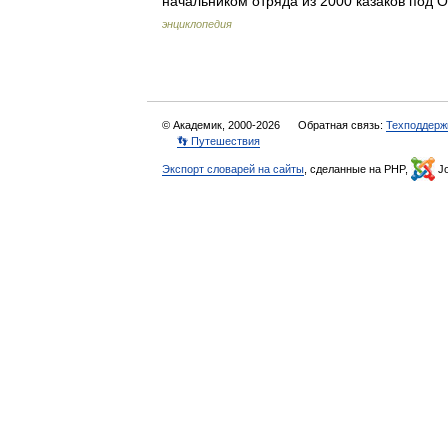
начальником отряда из 2000 казаков под
энциклопедия
© Академик, 2000-2026
Обратная связь:
Техподдерж
👣 Путешествия
Экспорт словарей на сайты
, сделанные на PHP,
Jo