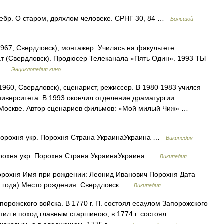
небр. О старом, дряхлом человеке. СРНГ 30, 84 …
Большой
1967, Свердловск), монтажер. Училась на факультете
ат (Свердловск). Продюсер Телеканала «Пять Один». 1993 ТЫ
Я …
Энциклопедия кино
1960, Свердловск), сценарист, режиссер. В 1980 1983 учился
иверситета. В 1993 окончил отделение драматургии
 в Москве. Автор сценариев фильмов: «Мой милый Чиж» …
орохня укр. Порохня Страна УкраинаУкраина …
Википедия
охня укр. Порохня Страна УкраинаУкраина …
Википедия
рохня Имя при рождении: Леонид Иванович Порохня Дата
52 года) Место рождения: Свердловск …
Википедия
орожского войска. В 1770 г. П. состоял есаулом Запорожского
упил в поход главным старшиною, в 1774 г. состоял