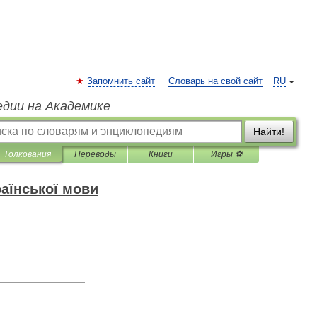
Запомнить сайт
Словарь на свой сайт
RU
едии на Академике
Найти!
Толкования
Переводы
Книги
Игры ⚽
аїнської мови
—————————