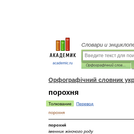
Словари и энциклоп
academic.ru
Орфографічний словник української мови
Орфографічний словник укр
порохня
Толкование
Перевод
порохня
————————————————————
порохня́
і
менник
ж
і
ночого
роду