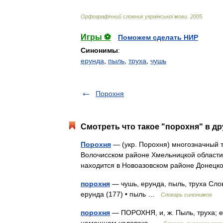
Орфограф
і
чний
словник
української
мови
.
2005
.
Игры ⚽
Поможем сделать НИР
Синонимы
:
ерунда
,
пыль
,
труха
,
чушь
Порохня
Смотреть что такое "порохня" в др
Порохня
— (укр. Порохня) многозначный 
Волочисском районе Хмельницкой области 
находится в Новоазовском районе Донец
порохня
— чушь, ерунда, пыль, труха Слов
ерунда (177) • пыль …
Словарь синонимов
порохня
— ПОРОХНЯ, и, ж. Пыль, труха; ер