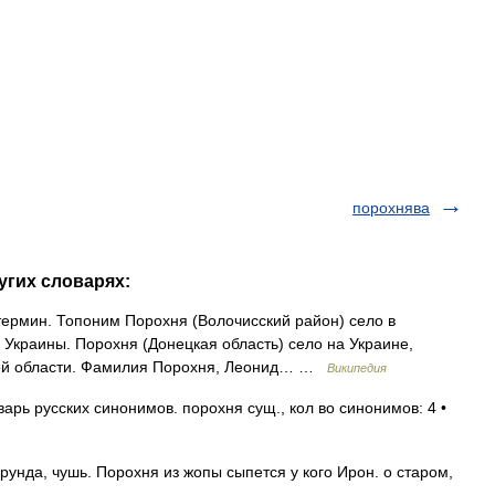
порохнява
угих словарях:
термин. Топоним Порохня (Волочисский район) село в
Украины. Порохня (Донецкая область) село на Украине,
кой области. Фамилия Порохня, Леонид… …
Википедия
арь русских синонимов. порохня сущ., кол во синонимов: 4 •
унда, чушь. Порохня из жопы сыпется у кого Ирон. о старом,